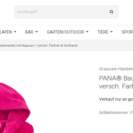
LAFEN
BAD
GARTEN/OUTDOOR
TIERE
SPORT
emantel mit Kapuze • versch. Farben & Größend
Grausam Hande
PANA® Bau
versch. Fa
Verkauf nur an g
Artikelnummer:
P