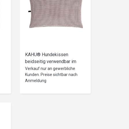
KAHU® Hundekissen
beidseitig verwendbar im
Chenille Design • mit
Verkauf nur an gewerbliche
Kunden. Preise sichtbar nach
waschbarem Bezug • 60 x
Anmeldung
100 cm • versch. Farben