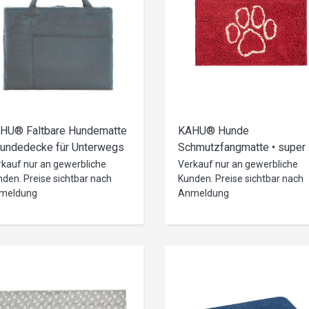
HU® Faltbare Hundematte
KAHU® Hunde
Hundedecke für Unterwegs
Schmutzfangmatte • super
s Tasche • waschbar • 60 x
absorbierend • Ökotex
rkauf nur an gewerbliche
Verkauf nur an gewerbliche
den. Preise sichtbar nach
Kunden. Preise sichtbar nach
 cm • versch. Farben
Zertifiziert • 50 x 80 cm •
meldung
Anmeldung
versch. Design/Farben