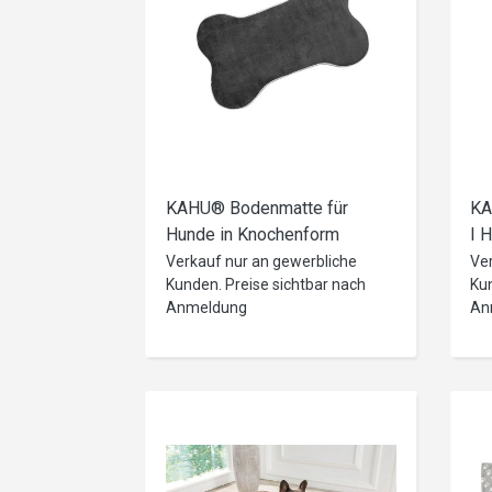
KAHU® Bodenmatte für
KA
Hunde in Knochenform
I 
(51x74cm)
al
Verkauf nur an gewerbliche
Ve
Kunden. Preise sichtbar nach
Kun
80
Anmeldung
An