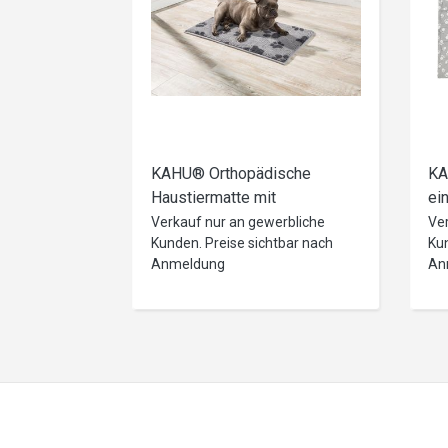
KAHU® Orthopädische
KA
Haustiermatte mit
ei
viskoelastische
Ti
Verkauf nur an gewerbliche
Ve
Kunden. Preise sichtbar nach
Kun
Schaumstofffüllung
st
Anmeldung
An
(50x80cm)
Vo