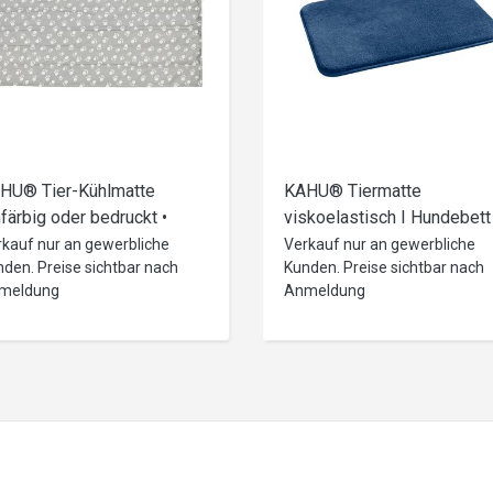
HU® Tier-Kühlmatte
KAHU® Tiermatte
nfärbig oder bedruckt •
viskoelastisch I Hundebett 
ematte Pad • Gelmasse mit
Katzenbett I Hundematte I
rkauf nur an gewerbliche
Verkauf nur an gewerbliche
den. Preise sichtbar nach
Kunden. Preise sichtbar nach
arker Kühlleistung • ohne
waschbar I rutschfest I
meldung
Anmeldung
rab kühlen
50x64cm