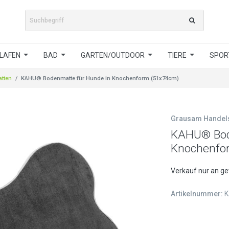
LAFEN
BAD
GARTEN/OUTDOOR
TIERE
SPORT
tten
KAHU® Bodenmatte für Hunde in Knochenform (51x74cm)
Grausam Hande
KAHU® Bod
Knochenfo
Verkauf nur an g
Artikelnummer:
K