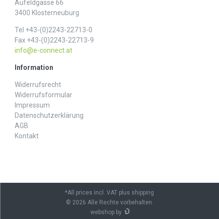
Aufeldgasse 66
3400 Klosterneuburg
Tel +43-(0)2243-22713-0
Fax +43-(0)2243-22713-9
info@e-connect.at
Information
Widerrufs­recht
Widerrufs­formular
Impressum
Daten­schutz­erklärung
AGB
Kontakt
*All prices incl. VAT plus shipping
© 2026 Alle Rechte vorbehalten.
webshop by