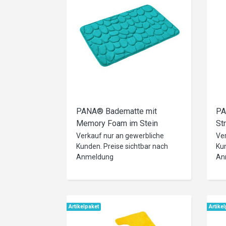
PANA® Badematte mit
PA
Memory Foam im Stein
St
Design • versch. Farben
Fa
Verkauf nur an gewerbliche
Ve
Kunden. Preise sichtbar nach
Kun
Anmeldung
An
Artikelpaket
Artike