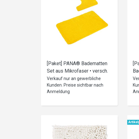
[Paket] PANA® Badematten
[P
Set aus Mikrofaser • versch.
Ba
Varianten
Mi
Verkauf nur an gewerbliche
Ve
Kunden. Preise sichtbar nach
Kun
Gr
Anmeldung
An
Artike