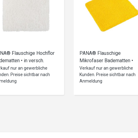
NA® Flauschige Hochflor
PANA® Flauschige
dematten • in versch.
Mikrofaser Badematten •
ößen, Formen & Farben
versch. Varianten
rkauf nur an gewerbliche
Verkauf nur an gewerbliche
den. Preise sichtbar nach
Kunden. Preise sichtbar nach
meldung
Anmeldung