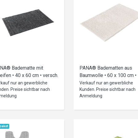
NA® Badematte mit
PANA® Badematten aus
reifen • 40 x 60 cm • versch.
Baumwolle • 60 x 100 cm •
rben
versch. Farben
rkauf nur an gewerbliche
Verkauf nur an gewerbliche
den. Preise sichtbar nach
Kunden. Preise sichtbar nach
meldung
Anmeldung
lpaket