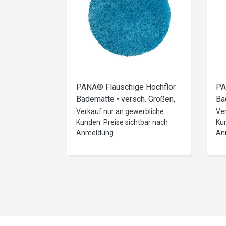
PANA® Flauschige Hochflor
PA
Badematte • versch. Größen,
Ba
Formen & Farben
Gr
Verkauf nur an gewerbliche
Ve
Kunden. Preise sichtbar nach
Kun
Anmeldung
An