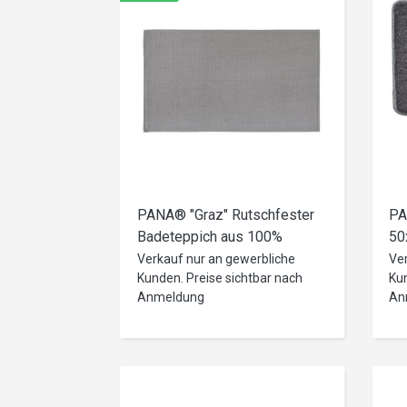
PANA® "Graz" Rutschfester
PA
Badeteppich aus 100%
50
Baumwolle • in versch. Farben
Fa
Verkauf nur an gewerbliche
Ve
Kunden. Preise sichtbar nach
Kun
und Größen
Anmeldung
An