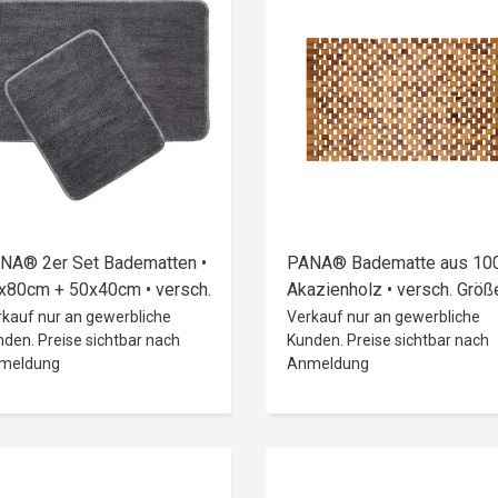
NA® 2er Set Badematten •
PANA® Badematte aus 10
x80cm + 50x40cm • versch.
Akazienholz • versch. Größ
rben
und Sets
rkauf nur an gewerbliche
Verkauf nur an gewerbliche
den. Preise sichtbar nach
Kunden. Preise sichtbar nach
meldung
Anmeldung