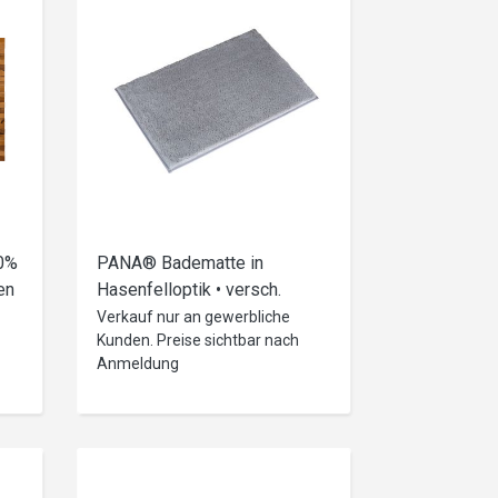
0%
PANA® Badematte in
en
Hasenfelloptik • versch.
Größen & Farben
Verkauf nur an gewerbliche
Kunden. Preise sichtbar nach
Anmeldung