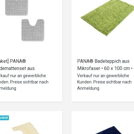
aket] PANA®
PANA® Badeteppich aus
demattenset aus
Mikrofaser • 60 x 100 cm •
krofaser • versch. Farben &
versch. Farben
rkauf nur an gewerbliche
Verkauf nur an gewerbliche
den. Preise sichtbar nach
Kunden. Preise sichtbar nach
ößen
meldung
Anmeldung
lpaket