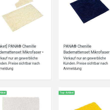
aket] PANA® Chenille
PANA® Chenille
demattenset Mikrofaser •
Bademattenset Mikrofaser 
rsch. Varianten
versch. Varianten
rkauf nur an gewerbliche
Verkauf nur an gewerbliche
den. Preise sichtbar nach
Kunden. Preise sichtbar nach
meldung
Anmeldung
tikel
Top-Artikel