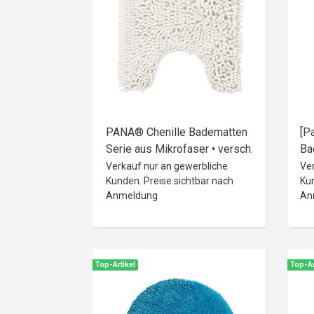
PANA® Chenille Badematten
[P
Serie aus Mikrofaser • versch.
Ba
Varianten
ve
Verkauf nur an gewerbliche
Ve
Kunden. Preise sichtbar nach
Kun
Anmeldung
An
Top-Artikel
Top-Ar