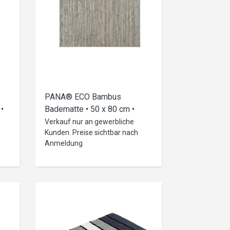
PANA® ECO Bambus
•
Badematte • 50 x 80 cm •
versch. Farben
Verkauf nur an gewerbliche
Kunden. Preise sichtbar nach
Anmeldung