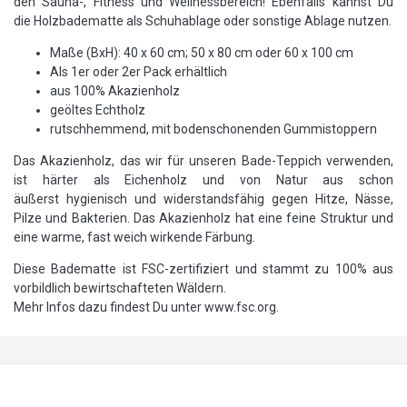
den Sauna-, Fitness und Wellnessbereich! Ebenfalls kannst Du
die Holzbadematte als Schuhablage oder sonstige Ablage nutzen.
Maße (BxH): 40 x 60 cm; 50 x 80 cm oder 60 x 100 cm
Als 1er oder 2er Pack erhältlich
aus 100% Akazienholz
geöltes Echtholz
rutschhemmend, mit bodenschonenden Gummistoppern
Das Akazienholz, das wir für unseren Bade-Teppich verwenden,
ist härter als Eichenholz und von Natur aus schon
äußerst hygienisch und widerstandsfähig gegen Hitze, Nässe,
Pilze und Bakterien. Das Akazienholz hat eine feine Struktur und
eine warme, fast weich wirkende Färbung.
Diese Badematte ist FSC-zertifiziert und stammt zu 100% aus
vorbildlich bewirtschafteten Wäldern.
Mehr Infos dazu findest Du unter www.fsc.org.