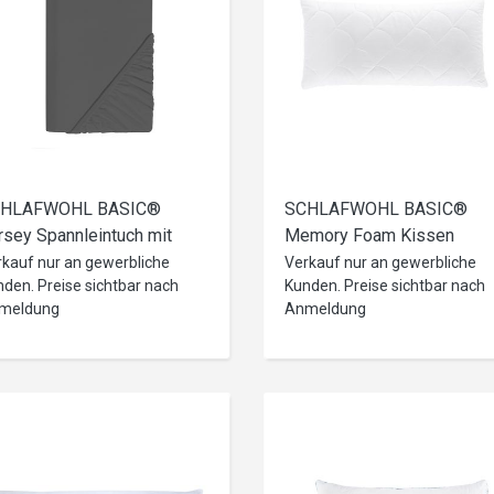
HLAFWOHL BASIC®
SCHLAFWOHL BASIC®
rsey Spannleintuch mit
Memory Foam Kissen
cm Steg -versch. Größen,
40x80cm Kopfkissen aus
rkauf nur an gewerbliche
Verkauf nur an gewerbliche
den. Preise sichtbar nach
Kunden. Preise sichtbar nach
ts und Farben
Viskoschaum I
meldung
Anmeldung
Orthopädisches
Nackenstützkissen I
Schlafkissen für Allergiker