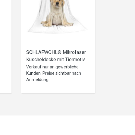
SCHLAFWOHL® Mikrofaser
Kuscheldecke mit Tiermotiv
t,
(Hund)
Verkauf nur an gewerbliche
Kunden. Preise sichtbar nach
m
Anmeldung
HL
t,
m