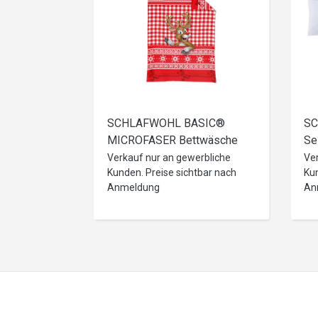
SCHLAFWOHL BASIC®
SC
MICROFASER Bettwäsche
Se
135x200cm, 80x80cm XMAS
in
Verkauf nur an gewerbliche
Ve
Kunden. Preise sichtbar nach
Kun
Design
Anmeldung
An