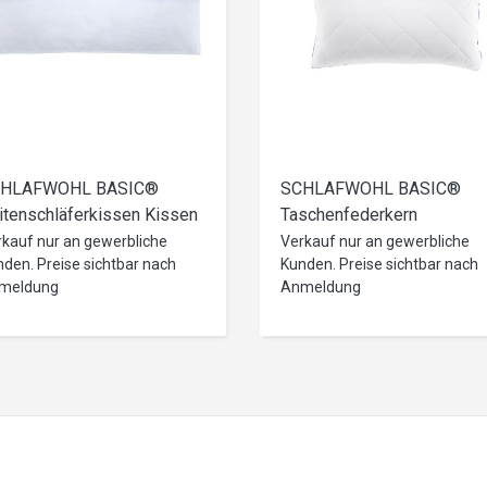
HLAFWOHL BASIC®
SCHLAFWOHL BASIC®
itenschläferkissen Kissen
Taschenfederkern
kl. Bezug 40 x 145 cm
Kopfkissen 1er oder 2er Se
rkauf nur an gewerbliche
Verkauf nur an gewerbliche
den. Preise sichtbar nach
Kunden. Preise sichtbar nach
40x80cm, mit abnehmbare
meldung
Anmeldung
Kissenbezug SCHLAFWO
BASIC® Taschenfederkern
Kopfkissen 1er oder 2er Se
40x80cm, mit abnehmbare
Kissenbezug