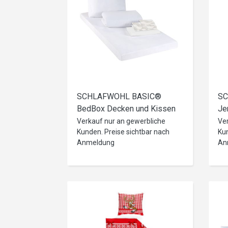
SCHLAFWOHL BASIC®
SC
BedBox Decken und Kissen
Je
Set mit Bettwäsche und
25
Verkauf nur an gewerbliche
Ve
Kunden. Preise sichtbar nach
Kun
Matratze Bettenset • Alles in
Se
Anmeldung
An
Einem Matratzenset aus
Baumwolle