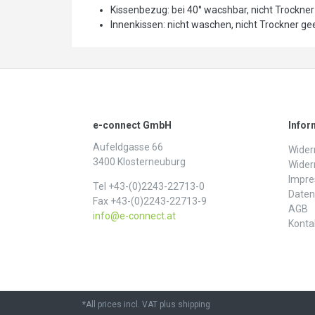
Kissenbezug: bei 40° wacshbar, nicht Trockner 
Innenkissen: nicht waschen, nicht Trockner gee
e-connect GmbH
Infor
Aufeldgasse 66
Widerr
3400 Klosterneuburg
Wider
Impr
Tel +43-(0)2243-22713-0
Daten­
Fax +43-(0)2243-22713-9
AGB
info@e-connect.at
Konta
*All prices incl. VAT plus shipping