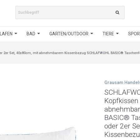
LAFEN
BAD
GARTEN/OUTDOOR
TIERE
SPORT
 2er Set, 40x80cm, mit abnehmbarem Kissenbezug SCHLAFWOHL BASIC® Taschenfeder
Grausam Hande
SCHLAFWOH
Kopfkissen
abnehmba
BASIC® Tas
oder 2er S
Kissenbez