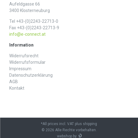
Aufeldgasse 66
3400 Klosterneuburg
Tel +43-(0)2243-22713-0
Fax +43-(0)2243-22713-9
info@e-connect.at
Information
Widerrufs­recht
Widerrufs­formular
Impressum
Daten­schutz­erklärung
AGB
Kontakt
*All prices incl. VAT plus shipping
© 2026 Alle Rechte vorbehalten.
webshop by