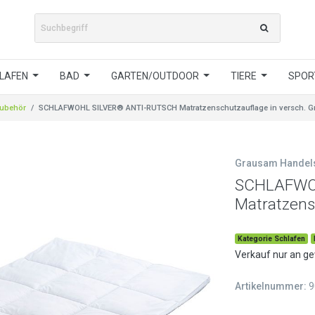
LAFEN
BAD
GARTEN/OUTDOOR
TIERE
SPORT
zubehör
SCHLAFWOHL SILVER® ANTI-RUTSCH Matratzenschutzauflage in versch. G
Grausam Hande
SCHLAFWO
Matratzens
Kategorie Schlafen
Verkauf nur an g
Artikelnummer:
9