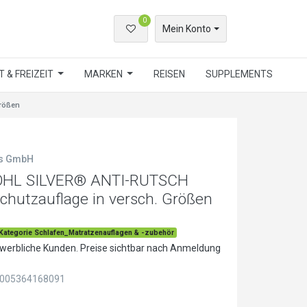
0
Mein Konto
 & FREIZEIT
MARKEN
REISEN
SUPPLEMENTS
rößen
ls GmbH
HL SILVER® ANTI-RUTSCH
chutzauflage in versch. Größen
Kategorie Schlafen_Matratzenauflagen & -zubehör
ewerbliche Kunden. Preise sichtbar nach Anmeldung
005364168091