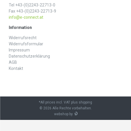
Tel +43-(0)2243-22713-0
Fax +43-(0)2243-22713-9
info@e-connect.at
Information
Widerrufs­recht
Widerrufs­formular
Impressum
Daten­schutz­erklärung
AGB
Kontakt
*All prices incl. VAT plus shipping
© 2026 Alle Rechte vorbehalten.
webshop by