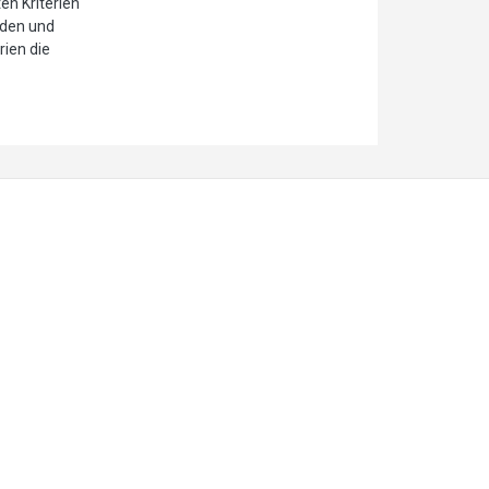
en Kriterien
iden und
ien die