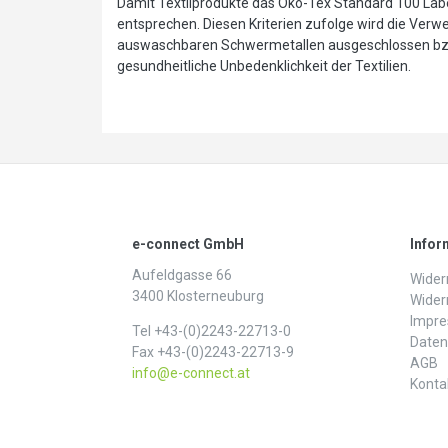
Damit Textilprodukte das Öko-Tex Standard 100 Labe
entsprechen. Diesen Kriterien zufolge wird die Ver
auswaschbaren Schwermetallen ausgeschlossen bzw. 
gesundheitliche Unbedenklichkeit der Textilien.
e-connect GmbH
Infor
Aufeldgasse 66
Widerr
3400 Klosterneuburg
Wider
Impr
Tel +43-(0)2243-22713-0
Daten­
Fax +43-(0)2243-22713-9
AGB
info@e-connect.at
Konta