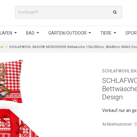
LAFEN
BAD
GARTEN/OUTDOOR
TIERE
SPORT
ser
SCHLAFWOHL BASIC® MICROFASER Bettwäsche 135x200cm, 80x80cm XMAS De
SCHLAFWOHL BA
SCHLAFWO
Bettwäsch
Design
Verkauf nur an g
Artikelnummer:
S