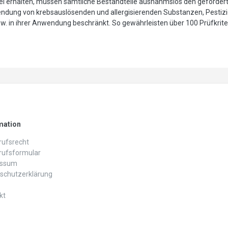
l erhalten, müssen sämtliche Bestandteile ausnahmslos den gefordert
wendung von krebsauslösenden und allergisierenden Substanzen, Pestiz
in ihrer Anwendung beschränkt. So gewährleisten über 100 Prüfkriter
mation
ufs­recht
rufs­formular
essum
schutz­erklärung
kt