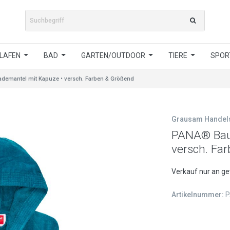
LAFEN
BAD
GARTEN/OUTDOOR
TIERE
SPORT
emantel mit Kapuze • versch. Farben & Größend
Grausam Hande
PANA® Bau
versch. Fa
Verkauf nur an g
Artikelnummer:
P