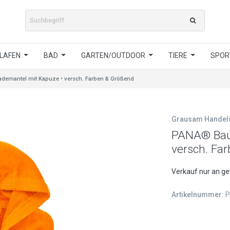
LAFEN
BAD
GARTEN/OUTDOOR
TIERE
SPORT
emantel mit Kapuze • versch. Farben & Größend
Grausam Hande
PANA® Bau
versch. Fa
Verkauf nur an g
Artikelnummer:
P