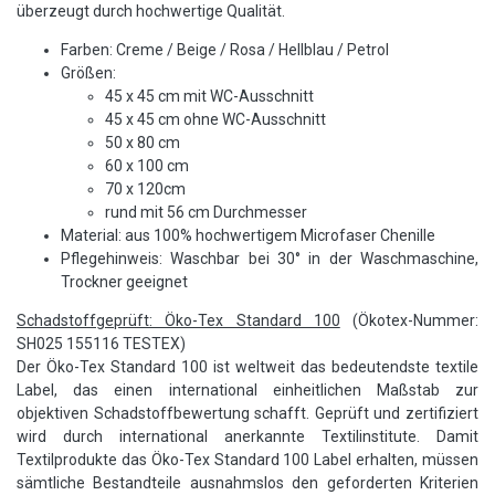
überzeugt durch hochwertige Qualität.
Farben: Creme / Beige / Rosa / Hellblau / Petrol
Größen:
45 x 45 cm mit WC-Ausschnitt
45 x 45 cm ohne WC-Ausschnitt
50 x 80 cm
60 x 100 cm
70 x 120cm
rund mit 56 cm Durchmesser
Material: aus 100% hochwertigem Microfaser Chenille
Pflegehinweis: Waschbar bei 30° in der Waschmaschine,
Trockner geeignet
Schadstoffgeprüft: Öko-Tex Standard 100
(Ökotex-Nummer:
SH025 155116 TESTEX)
Der Öko-Tex Standard 100 ist weltweit das bedeutendste textile
Label, das einen international einheitlichen Maßstab zur
objektiven Schadstoffbewertung schafft. Geprüft und zertifiziert
wird durch international anerkannte Textilinstitute. Damit
Textilprodukte das Öko-Tex Standard 100 Label erhalten, müssen
sämtliche Bestandteile ausnahmslos den geforderten Kriterien