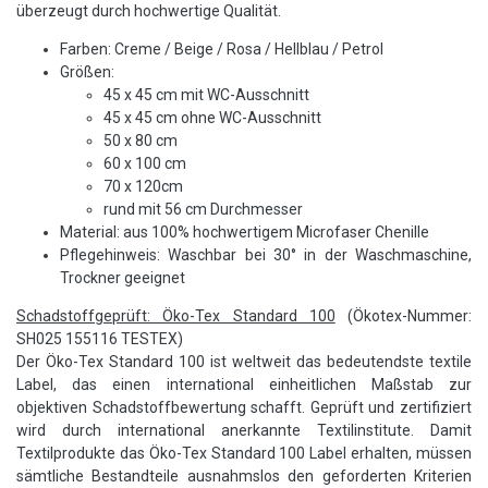
überzeugt durch hochwertige Qualität.
Farben: Creme / Beige / Rosa / Hellblau / Petrol
Größen:
45 x 45 cm mit WC-Ausschnitt
45 x 45 cm ohne WC-Ausschnitt
50 x 80 cm
60 x 100 cm
70 x 120cm
rund mit 56 cm Durchmesser
Material: aus 100% hochwertigem Microfaser Chenille
Pflegehinweis: Waschbar bei 30° in der Waschmaschine,
Trockner geeignet
Schadstoffgeprüft: Öko-Tex Standard 100
(Ökotex-Nummer:
SH025 155116 TESTEX)
Der Öko-Tex Standard 100 ist weltweit das bedeutendste textile
Label, das einen international einheitlichen Maßstab zur
objektiven Schadstoffbewertung schafft. Geprüft und zertifiziert
wird durch international anerkannte Textilinstitute. Damit
Textilprodukte das Öko-Tex Standard 100 Label erhalten, müssen
sämtliche Bestandteile ausnahmslos den geforderten Kriterien