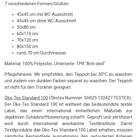
7 verschiedenen Formen/Größen:
45x45 cm mit WC-Ausschnitt
45x45 cm ohne WC-Ausschnitt
50x80 cm
60x110 cm
70x120 cm
80x150 cm
rund, 70 cm Durchmesser
Material: 100% Polyester; Unterseite: TPR "Anti-skid"
Pflegehinweis: Wir empfehlen, den Teppich bei 30°C zu waschen
und zudem von dunklen Farben separat zu waschen. Der Teppich
ist nicht für den Trockner geeignet.
Öko-Tex Standard 100
(Ökotex Nummer: SH025 132427 TESTEX)
Der Öko-Tex Standard 100 ist weltweit das bedeutendste textile
Label, das einen international einheitlichen Maßstab zur
objektiven Schadstoffbewertung schafft. Geprüft und zertifiziert
wird durch international anerkannte Textilinstitute. Damit
Textilprodukte das Öko-Tex Standard 100 Label erhalten, müssen
sämtliche Bestandteile ausnahmslos den geforderten Kriterien