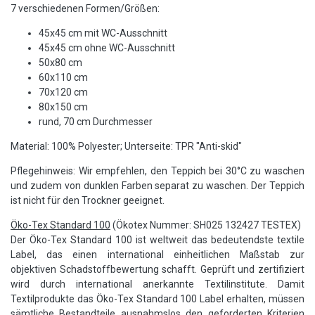
7 verschiedenen Formen/Größen:
45x45 cm mit WC-Ausschnitt
45x45 cm ohne WC-Ausschnitt
50x80 cm
60x110 cm
70x120 cm
80x150 cm
rund, 70 cm Durchmesser
Material: 100% Polyester; Unterseite: TPR "Anti-skid"
Pflegehinweis: Wir empfehlen, den Teppich bei 30°C zu waschen
und zudem von dunklen Farben separat zu waschen. Der Teppich
ist nicht für den Trockner geeignet.
Öko-Tex Standard 100
(Ökotex Nummer: SH025 132427 TESTEX)
Der Öko-Tex Standard 100 ist weltweit das bedeutendste textile
Label, das einen international einheitlichen Maßstab zur
objektiven Schadstoffbewertung schafft. Geprüft und zertifiziert
wird durch international anerkannte Textilinstitute. Damit
Textilprodukte das Öko-Tex Standard 100 Label erhalten, müssen
sämtliche Bestandteile ausnahmslos den geforderten Kriterien