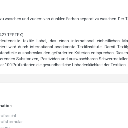
 zu waschen und zudem von dunklen Farben separat zu waschen. Der Tep
427 TESTEX)
utendste textile Label, das einen international einheitlichen Ma
ert wird durch international anerkannte Textilinstitute. Damit Text
andteile ausnahmslos den geforderten Kriterien entsprechen. Diesen 
sierenden Substanzen, Pestiziden und auswaschbaren Schwermetalle
r 100 Prüfkriterien die gesundheitliche Unbedenklichkeit der Textilien.
mation
ufs­recht
rufs­formular
essum