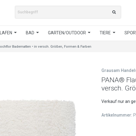
LAFEN
BAD
GARTEN/OUTDOOR
TIERE
SPORT
chflor Badematten • in versch. Größen, Formen & Farben
Grausam Hande
PANA® Flau
versch. Gr
Verkauf nur an g
Artikelnummer:
P