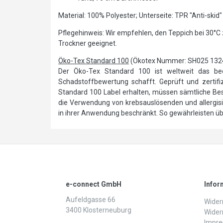
Material: 100% Polyester; Unterseite: TPR "Anti-skid"
Pflegehinweis: Wir empfehlen, den Teppich bei 30°C
Trockner geeignet.
Öko-Tex Standard 100
(Ökotex Nummer: SH025 132
Der Öko-Tex Standard 100 ist weltweit das bede
Schadstoffbewertung schafft. Geprüft und zertifizi
Standard 100 Label erhalten, müssen sämtliche Best
die Verwendung von krebsauslösenden und allergi
in ihrer Anwendung beschränkt. So gewährleisten übe
e-connect GmbH
Infor
Aufeldgasse 66
Widerr
3400 Klosterneuburg
Wider
Impr