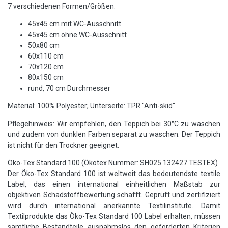
7 verschiedenen Formen/Größen:
45x45 cm mit WC-Ausschnitt
45x45 cm ohne WC-Ausschnitt
50x80 cm
60x110 cm
70x120 cm
80x150 cm
rund, 70 cm Durchmesser
Material: 100% Polyester; Unterseite: TPR "Anti-skid"
Pflegehinweis: Wir empfehlen, den Teppich bei 30°C zu waschen
und zudem von dunklen Farben separat zu waschen. Der Teppich
ist nicht für den Trockner geeignet.
Öko-Tex Standard 100
(Ökotex Nummer: SH025 132427 TESTEX)
Der Öko-Tex Standard 100 ist weltweit das bedeutendste textile
Label, das einen international einheitlichen Maßstab zur
objektiven Schadstoffbewertung schafft. Geprüft und zertifiziert
wird durch international anerkannte Textilinstitute. Damit
Textilprodukte das Öko-Tex Standard 100 Label erhalten, müssen
sämtliche Bestandteile ausnahmslos den geforderten Kriterien