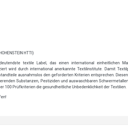
 HOHENSTEIN HTTI)
utendste textile Label, das einen international einheitlichen Ma
ert wird durch international anerkannte Textilinstitute. Damit Text
andteile ausnahmslos den geforderten Kriterien entsprechen. Diesen 
sierenden Substanzen, Pestiziden und auswaschbaren Schwermetalle
 100 Prüfkriterien die gesundheitliche Unbedenklichkeit der Textilien.
fen!