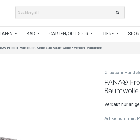
LAFEN
BAD
GARTEN/OUTDOOR
TIERE
SPORT
A® Frottier-Handtuch-Serie aus Baumwolle • versch. Varianten
Grausam Hande
PANA® Frot
Baumwolle 
Verkauf nur an g
Artikelnummer:
P