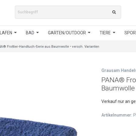
LAFEN
BAD
GARTEN/OUTDOOR
TIERE
SPORT
A® Frottier-Handtuch-Serie aus Baumwolle • versch. Varianten
Grausam Hande
PANA® Frot
Baumwolle 
Verkauf nur an g
Artikelnummer:
P