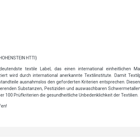
 HOHENSTEIN HTTI)
utendste textile Label, das einen international einheitlichen Ma
ert wird durch international anerkannte Textilinstitute. Damit Text
andteile ausnahmslos den geforderten Kriterien entsprechen. Diesen 
sierenden Substanzen, Pestiziden und auswaschbaren Schwermetalle
 100 Prüfkriterien die gesundheitliche Unbedenklichkeit der Textilien.
fen!