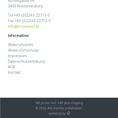
Aufeldgasse 66
3400 Klosterneuburg
Tel +43-(0)2243-22713-0
Fax +43-(0)2243-22713-9
info@e-connect.at
Information
Widerrufs­recht
Widerrufs­formular
Impressum
Daten­schutz­erklärung
AGB
Kontakt
*All prices incl. VAT plus shipping
© 2026 Alle Rechte vorbehalten.
webshop by