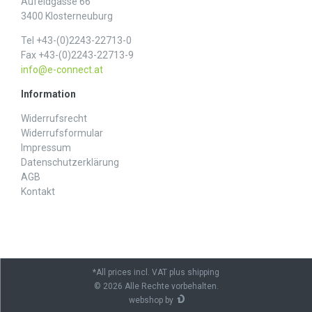
Aufeldgasse 66
3400 Klosterneuburg
Tel +43-(0)2243-22713-0
Fax +43-(0)2243-22713-9
info@e-connect.at
Information
Widerrufs­recht
Widerrufs­formular
Impressum
Daten­schutz­erklärung
AGB
Kontakt
*All prices incl. VAT plus shipping
© 2026 Alle Rechte vorbehalten.
webshop by