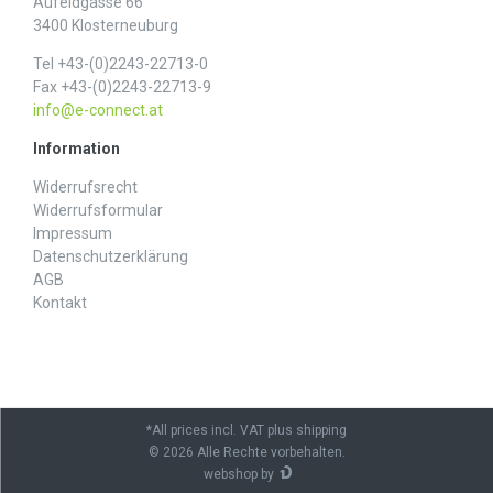
Aufeldgasse 66
3400 Klosterneuburg
Tel +43-(0)2243-22713-0
Fax +43-(0)2243-22713-9
info@e-connect.at
Information
Widerrufs­recht
Widerrufs­formular
Impressum
Daten­schutz­erklärung
AGB
Kontakt
*All prices incl. VAT plus shipping
© 2026 Alle Rechte vorbehalten.
webshop by