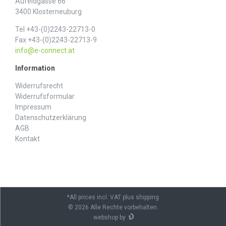
Aufeldgasse 66
3400 Klosterneuburg
Tel +43-(0)2243-22713-0
Fax +43-(0)2243-22713-9
info@e-connect.at
Information
Widerrufs­recht
Widerrufs­formular
Impressum
Daten­schutz­erklärung
AGB
Kontakt
*All prices incl. VAT plus shipping
© 2026 Alle Rechte vorbehalten.
webshop by