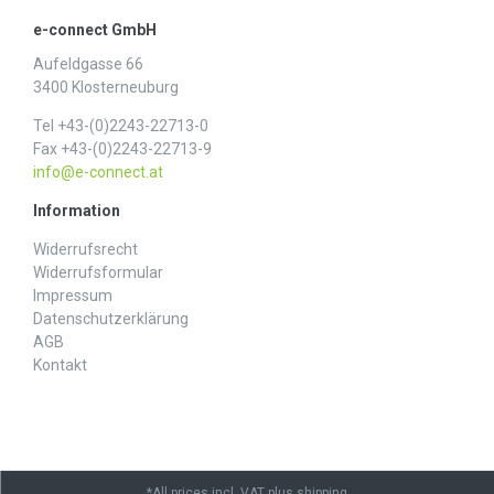
e-connect GmbH
Aufeldgasse 66
3400 Klosterneuburg
Tel +43-(0)2243-22713-0
Fax +43-(0)2243-22713-9
info@e-connect.at
Information
Widerrufs­recht
Widerrufs­formular
Impressum
Daten­schutz­erklärung
AGB
Kontakt
*All prices incl. VAT plus shipping