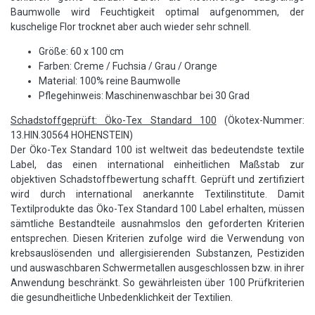
Baumwolle wird Feuchtigkeit optimal aufgenommen, der
kuschelige Flor trocknet aber auch wieder sehr schnell.
Größe: 60 x 100 cm
Farben: Creme / Fuchsia / Grau / Orange
Material: 100% reine Baumwolle
Pflegehinweis: Maschinenwaschbar bei 30 Grad
Schadstoffgeprüft: Öko-Tex Standard 100
(Ökotex-Nummer:
13.HIN.30564 HOHENSTEIN)
Der Öko-Tex Standard 100 ist weltweit das bedeutendste textile
Label, das einen international einheitlichen Maßstab zur
objektiven Schadstoffbewertung schafft. Geprüft und zertifiziert
wird durch international anerkannte Textilinstitute. Damit
Textilprodukte das Öko-Tex Standard 100 Label erhalten, müssen
sämtliche Bestandteile ausnahmslos den geforderten Kriterien
entsprechen. Diesen Kriterien zufolge wird die Verwendung von
krebsauslösenden und allergisierenden Substanzen, Pestiziden
und auswaschbaren Schwermetallen ausgeschlossen bzw. in ihrer
Anwendung beschränkt. So gewährleisten über 100 Prüfkriterien
die gesundheitliche Unbedenklichkeit der Textilien.