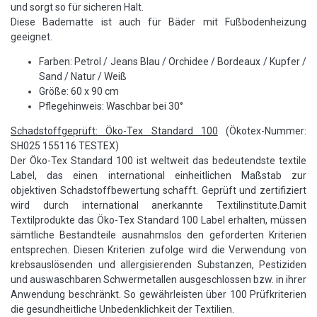
und sorgt so für sicheren Halt.
Diese Badematte ist auch für Bäder mit Fußbodenheizung
geeignet.
Farben: Petrol / Jeans Blau / Orchidee / Bordeaux / Kupfer /
Sand / Natur / Weiß
Größe: 60 x 90 cm
Pflegehinweis: Waschbar bei 30°
Schadstoffgeprüft: Öko-Tex Standard 100
(Ökotex-Nummer:
SH025 155116 TESTEX)
Der Öko-Tex Standard 100 ist weltweit das bedeutendste textile
Label, das einen international einheitlichen Maßstab zur
objektiven Schadstoffbewertung schafft. Geprüft und zertifiziert
wird durch international anerkannte Textilinstitute.Damit
Textilprodukte das Öko-Tex Standard 100 Label erhalten, müssen
sämtliche Bestandteile ausnahmslos den geforderten Kriterien
entsprechen. Diesen Kriterien zufolge wird die Verwendung von
krebsauslösenden und allergisierenden Substanzen, Pestiziden
und auswaschbaren Schwermetallen ausgeschlossen bzw. in ihrer
Anwendung beschränkt. So gewährleisten über 100 Prüfkriterien
die gesundheitliche Unbedenklichkeit der Textilien.