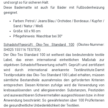
und sorgt so für sicheren Halt.
Diese Badematte ist auch für Bäder mit Fußbodenheizung
geeignet.
Farben: Petrol / Jeans Blau / Orchidee / Bordeaux / Kupfer /
Sand / Natur / Weiß
Größe: 60 x 90 cm
Pflegehinweis: Waschbar bei 30°
Schadstoffgeprüft: Öko-Tex Standard 100
(Ökotex-Nummer:
SH025 155116 TESTEX)
Der Öko-Tex Standard 100 ist weltweit das bedeutendste textile
Label, das einen international einheitlichen Maßstab zur
objektiven Schadstoffbewertung schafft. Geprüft und zertifiziert
wird durch international anerkannte Textilinstitute.Damit
Textilprodukte das Öko-Tex Standard 100 Label erhalten, müssen
sämtliche Bestandteile ausnahmslos den geforderten Kriterien
entsprechen. Diesen Kriterien zufolge wird die Verwendung von
krebsauslösenden und allergisierenden Substanzen, Pestiziden
und auswaschbaren Schwermetallen ausgeschlossen bzw. in ihrer
Anwendung beschränkt. So gewährleisten über 100 Prüfkriterien
die gesundheitliche Unbedenklichkeit der Textilien.