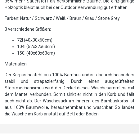
35% mehr Sauerstoff als herkömmliche Bäume. Die einzigartige
Holzoptik bleibt auch bei der Outdoor Verwendung gut erhalten.
Farben: Natur / Schwarz / Weiß / Braun / Grau / Stone Grey
3 verschiedene Größen:
72l (40x30x60cm)
104l (52x32x63cm)
150l (40x60x63cm)
Materialien:
Der
Korpus
besteht aus
100% Bambus
und ist dadurch besonders
stabil und strapazierfähig
. Durch einen ausgetüftelten
Steckmechanismus wird der Deckel dieses Wäschesammlers mit
dem Mantel verbunden. Somit sinkt er nicht in den Korb und fällt
auch nicht ab. Der
Wäschesack
im Inneren des Bambuskorbs ist
aus
100% Baumwolle,
herausnehmbar und waschbar
. So landet
die Wäsche im Korb anstatt auf Bett oder Boden.