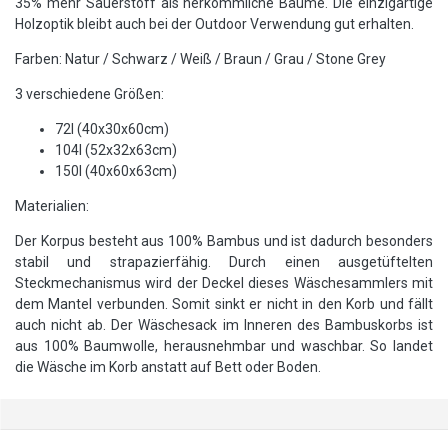
35% mehr Sauerstoff als herkömmliche Bäume. Die einzigartige
Holzoptik bleibt auch bei der Outdoor Verwendung gut erhalten.
Farben: Natur / Schwarz / Weiß / Braun / Grau / Stone Grey
3 verschiedene Größen:
72l (40x30x60cm)
104l (52x32x63cm)
150l (40x60x63cm)
Materialien:
Der
Korpus
besteht aus
100% Bambus
und ist dadurch besonders
stabil und strapazierfähig
. Durch einen ausgetüftelten
Steckmechanismus wird der Deckel dieses Wäschesammlers mit
dem Mantel verbunden. Somit sinkt er nicht in den Korb und fällt
auch nicht ab. Der
Wäschesack
im Inneren des Bambuskorbs ist
aus
100% Baumwolle,
herausnehmbar und waschbar
. So landet
die Wäsche im Korb anstatt auf Bett oder Boden.