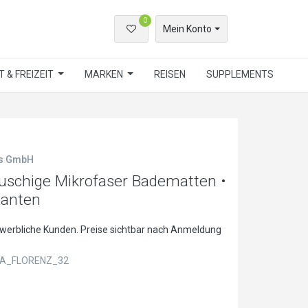
0
Mein Konto
 & FREIZEIT
MARKEN
REISEN
SUPPLEMENTS
ls GmbH
schige Mikrofaser Badematten •
ianten
ewerbliche Kunden. Preise sichtbar nach Anmeldung
A_FLORENZ_32