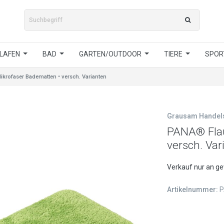
LAFEN
BAD
GARTEN/OUTDOOR
TIERE
SPORT
krofaser Badematten • versch. Varianten
Grausam Hande
PANA® Flau
versch. Var
Verkauf nur an g
Artikelnummer:
P