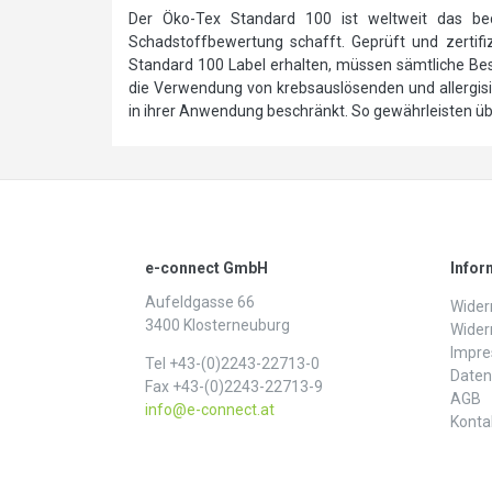
Der Öko-Tex Standard 100 ist weltweit das bede
Schadstoffbewertung schafft. Geprüft und zertifizi
Standard 100 Label erhalten, müssen sämtliche Best
die Verwendung von krebsauslösenden und allergi
in ihrer Anwendung beschränkt. So gewährleisten über
e-connect GmbH
Infor
Aufeldgasse 66
Widerr
3400 Klosterneuburg
Wider
Impr
Tel +43-(0)2243-22713-0
Daten­
Fax +43-(0)2243-22713-9
AGB
info@e-connect.at
Konta