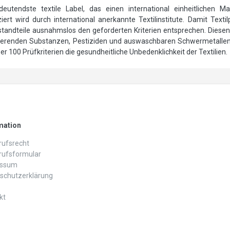
utendste textile Label, das einen international einheitlichen Ma
ert wird durch international anerkannte Textilinstitute. Damit Text
andteile ausnahmslos den geforderten Kriterien entsprechen. Diesen 
sierenden Substanzen, Pestiziden und auswaschbaren Schwermetalle
 100 Prüfkriterien die gesundheitliche Unbedenklichkeit der Textilien.
mation
ufs­recht
rufs­formular
essum
schutz­erklärung
kt