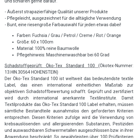
und schlafen gerne darauf.
- Äußerst strapazierfähige Qualität unserer Produkte
- Pflegeleicht, ausgezeichnet für die alltägliche Verwendung
- Bunt, eine riesengroße Farbauswahl für jeden etwas dabei!
Farben: Fuchsia / Grau / Petrol / Creme / Rot / Orange
Größe: 60 x 100cm
Material: 100% reine Baumwolle
Pflegehinweis: Maschinenwaschbar bei 60 Grad
Schadstoffgeprüft: Öko-Tex Standard 100
(Ökotex-Nummer:
13.HIN.30564 HOHENSTEIN)
Der Öko-Tex Standard 100 ist weltweit das bedeutendste textile
Label, das einen international einheitlichen Maßstab zur
objektiven Schadstoffbewertung schafft. Geprüft und zertifiziert
wird durch international anerkannte Textilinstitute. Damit
Textilprodukte das Öko-Tex Standard 100 Label erhalten, müssen
sämtliche Bestandteile ausnahmslos den geforderten Kriterien
entsprechen. Diesen Kriterien zufolge wird die Verwendung von
krebsauslösenden und allergisierenden Substanzen, Pestiziden
und auswaschbaren Schwermetallen ausgeschlossen bzw. in ihrer
Anwendung beschränkt. So gewährleisten über 100 Prüfkriterien