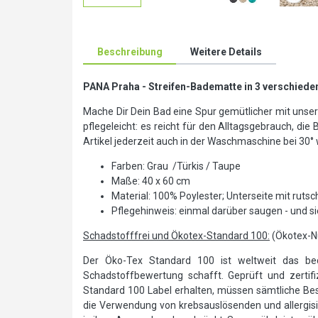
Beschreibung
Weitere Details
PANA Praha - Streifen-Badematte in 3 verschiede
Mache Dir Dein Bad eine Spur gemütlicher mit unse
pflegeleicht: es reicht für den Alltagsgebrauch, d
Artikel jederzeit auch in der Waschmaschine bei 30°
Farben: Grau /Türkis / Taupe
Maße: 40 x 60 cm
Material: 100% Poylester; Unterseite mit ru
Pflegehinweis: einmal darüber saugen - und si
Schadstofffrei und Ökotex-Standard 100:
(Ökotex-
Der Öko-Tex Standard 100 ist weltweit das bede
Schadstoffbewertung schafft. Geprüft und zertifiz
Standard 100 Label erhalten, müssen sämtliche Best
die Verwendung von krebsauslösenden und allergi