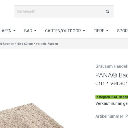
LAFEN
BAD
GARTEN/OUTDOOR
TIERE
SPORT
Streifen • 40 x 60 cm • versch. Farben
Grausam Hande
PANA® Bade
cm • versc
Kategorie Bad_Badem
Verkauf nur an g
Artikelnummer:
P