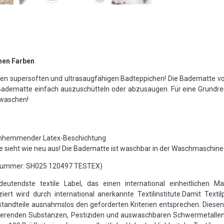
nen Farben
ren supersoften und ultrasaugfähigen Badteppichen! Die Badematte vo
ie Badematte einfach auszuschütteln oder abzusaugen. Für eine Grund
 waschen!
tschhemmender Latex-Beschichtung
e sieht wie neu aus! Die Badematte ist waschbar in der Waschmaschine 
Nummer: SH025 120497 TESTEX)
utendste textile Label, das einen international einheitlichen Ma
iert wird durch international anerkannte Textilinstitute.Damit Text
andteile ausnahmslos den geforderten Kriterien entsprechen. Diesen 
sierenden Substanzen, Pestiziden und auswaschbaren Schwermetalle