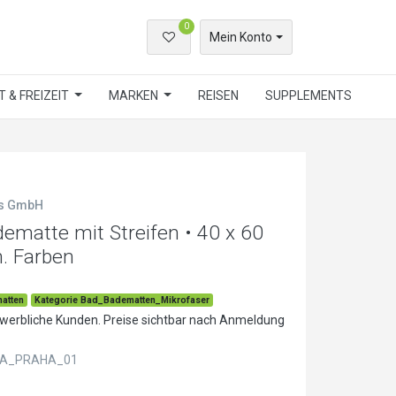
0
Mein Konto
 & FREIZEIT
MARKEN
REISEN
SUPPLEMENTS
ls GmbH
matte mit Streifen • 40 x 60
h. Farben
atten
Kategorie Bad_Badematten_Mikrofaser
ewerbliche Kunden. Preise sichtbar nach Anmeldung
A_PRAHA_01