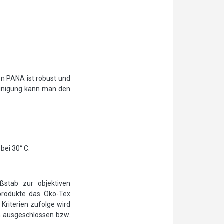
n PANA ist robust und
reinigung kann man den
bei 30° C.
ßstab zur objektiven
ilprodukte das Öko-Tex
Kriterien zufolge wird
n ausgeschlossen bzw.