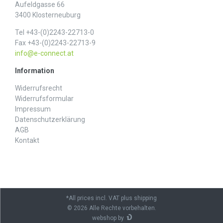
Aufeldgasse 66
3400 Klosterneuburg
Tel +43-(0)2243-22713-0
Fax +43-(0)2243-22713-9
info@e-connect.at
Information
Widerrufs­recht
Widerrufs­formular
Impressum
Daten­schutz­erklärung
AGB
Kontakt
*All prices incl. VAT plus shipping
© 2026 Alle Rechte vorbehalten.
webshop by