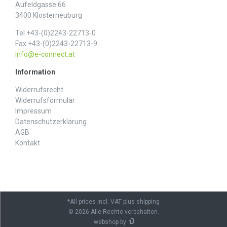
Aufeldgasse 66
3400 Klosterneuburg
Tel +43-(0)2243-22713-0
Fax +43-(0)2243-22713-9
info@e-connect.at
Information
Widerrufs­recht
Widerrufs­formular
Impressum
Daten­schutz­erklärung
AGB
Kontakt
*All prices incl. VAT plus shipping
© 2026 Alle Rechte vorbehalten.
webshop by