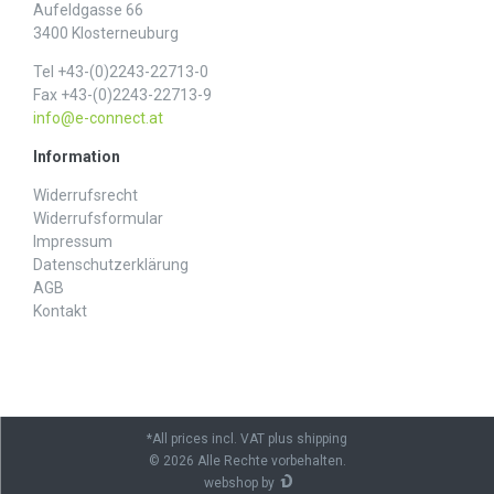
Aufeldgasse 66
3400 Klosterneuburg
Tel +43-(0)2243-22713-0
Fax +43-(0)2243-22713-9
info@e-connect.at
Information
Widerrufs­recht
Widerrufs­formular
Impressum
Daten­schutz­erklärung
AGB
Kontakt
*All prices incl. VAT plus shipping
© 2026 Alle Rechte vorbehalten.
webshop by