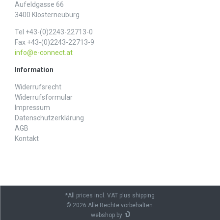
Aufeldgasse 66
3400 Klosterneuburg
Tel +43-(0)2243-22713-0
Fax +43-(0)2243-22713-9
info@e-connect.at
Information
Widerrufs­recht
Widerrufs­formular
Impressum
Daten­schutz­erklärung
AGB
Kontakt
*All prices incl. VAT plus shipping
© 2026 Alle Rechte vorbehalten.
webshop by