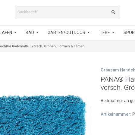
LAFEN
BAD
GARTEN/OUTDOOR
TIERE
SPORT
chflor Badematte • versch. Größen, Formen & Farben
Grausam Hande
PANA® Flau
versch. Gr
Verkauf nur an g
Artikelnummer:
P