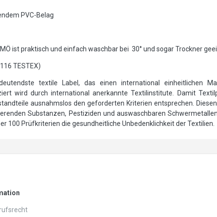
nendem PVC-Belag
 ist praktisch und einfach waschbar bei 30° und sogar Trockner geei
5116 TESTEX)
utendste textile Label, das einen international einheitlichen Ma
ert wird durch international anerkannte Textilinstitute. Damit Text
andteile ausnahmslos den geforderten Kriterien entsprechen. Diesen 
sierenden Substanzen, Pestiziden und auswaschbaren Schwermetalle
 100 Prüfkriterien die gesundheitliche Unbedenklichkeit der Textilien.
mation
ufs­recht