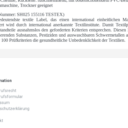
r Chenille; Rückseite: rutschhemmend, mit bodenschonendem PVC-Bel
hmaschine, Trockner geeignet
Nummer: SH025 155116 TESTEX)
utendste textile Label, das einen international einheitlichen Ma
ert wird durch international anerkannte Textilinstitute. Damit Text
andteile ausnahmslos den geforderten Kriterien entsprechen. Diesen 
ierenden Substanzen, Pestiziden und auswaschbaren Schwermetallen a
00 Prüfkriterien die gesundheitliche Unbedenklichkeit der Textilien.
mation
ufs­recht
rufs­formular
essum
schutz­erklärung
kt