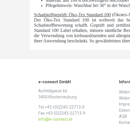
Material: aus 100% hochwertigem Microfase
Pflegehinweis: Waschbar bei 30° in der Wasc
Schadstoffgeprüft: Öko-Tex Standard 100
(Ökotex-
Der Öko-Tex Standard 100 ist weltweit das bede
Schadstoffbewertung schafft. Geprüft und zertifizi
Standard 100 Label erhalten, müssen sämtliche Best
die Verwendung von krebsauslösenden und allergis
ihrer Anwendung beschränkt. So gewährleisten über 1
e-connect GmbH
Infor
Aufeldgasse 66
Widerr
3400 Klosterneuburg
Wider
Impr
Tel +43-(0)2243-22713-0
Daten­
Fax +43-(0)2243-22713-9
AGB
info@e-connect.at
Konta