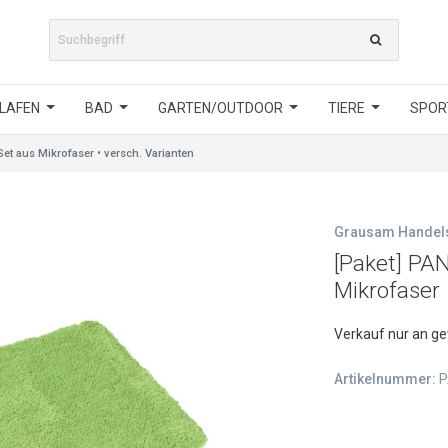
LAFEN
BAD
GARTEN/OUTDOOR
TIERE
SPORT
t aus Mikrofaser • versch. Varianten
Grausam Hande
[Paket] PA
Mikrofaser 
Verkauf nur an g
Artikelnummer:
P