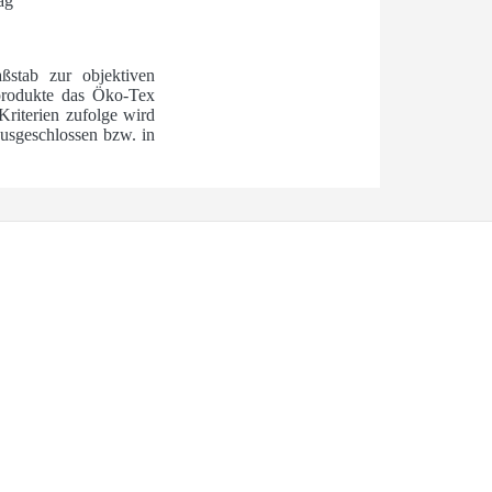
ag
ßstab zur objektiven
ilprodukte das Öko-Tex
Kriterien zufolge wird
usgeschlossen bzw. in