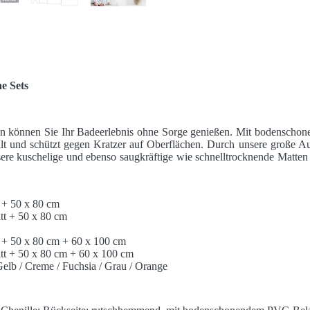
e Sets
n können Sie Ihr Badeerlebnis ohne Sorge genießen. Mit bodensch
alt und schützt gegen Kratzer auf Oberflächen. Durch unsere große A
ere kuschelige und ebenso saugkräftige wie schnelltrocknende Matten
 + 50 x 80 cm
tt + 50 x 80 cm
 + 50 x 80 cm + 60 x 100 cm
tt + 50 x 80 cm + 60 x 100 cm
Gelb / Creme / Fuchsia / Grau / Orange