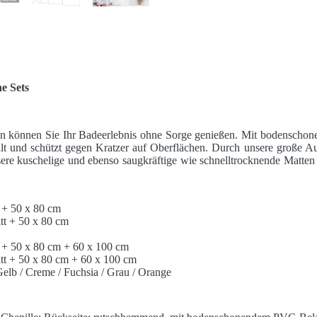
e Sets
n können Sie Ihr Badeerlebnis ohne Sorge genießen. Mit bodensch
alt und schützt gegen Kratzer auf Oberflächen. Durch unsere große A
ere kuschelige und ebenso saugkräftige wie schnelltrocknende Matten
 + 50 x 80 cm
tt + 50 x 80 cm
 + 50 x 80 cm + 60 x 100 cm
tt + 50 x 80 cm + 60 x 100 cm
Gelb / Creme / Fuchsia / Grau / Orange