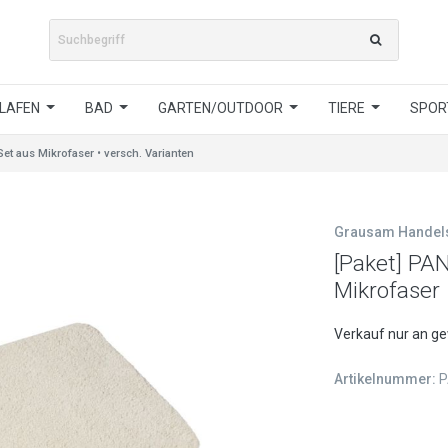
LAFEN
BAD
GARTEN/OUTDOOR
TIERE
SPORT
t aus Mikrofaser • versch. Varianten
Grausam Hande
[Paket] PA
Mikrofaser 
Verkauf nur an g
Artikelnummer:
P