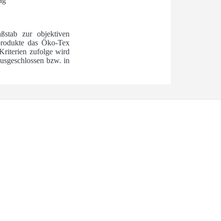
ag
ßstab zur objektiven
ilprodukte das Öko-Tex
Kriterien zufolge wird
usgeschlossen bzw. in