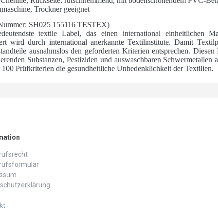
r Chenille; Rückseite: rutschhemmend, mit bodenschonendem PVC-Bel
hmaschine, Trockner geeignet
Nummer: SH025 155116 TESTEX)
utendste textile Label, das einen international einheitlichen Ma
ert wird durch international anerkannte Textilinstitute. Damit Text
andteile ausnahmslos den geforderten Kriterien entsprechen. Diesen 
ierenden Substanzen, Pestiziden und auswaschbaren Schwermetallen a
00 Prüfkriterien die gesundheitliche Unbedenklichkeit der Textilien.
mation
ufs­recht
rufs­formular
essum
schutz­erklärung
kt