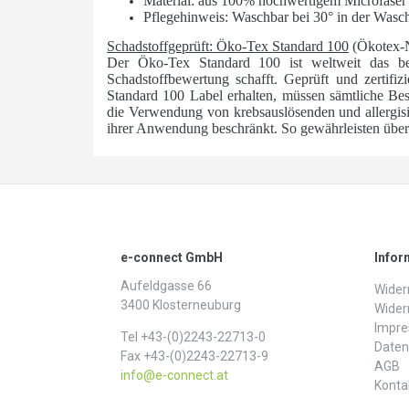
Material: aus 100% hochwertigem Microfase
Pflegehinweis: Waschbar bei 30° in der Wasc
Schadstoffgeprüft: Öko-Tex Standard 100
(Ökotex-
Der Öko-Tex Standard 100 ist weltweit das bede
Schadstoffbewertung schafft. Geprüft und zertifizi
Standard 100 Label erhalten, müssen sämtliche Best
die Verwendung von krebsauslösenden und allergis
ihrer Anwendung beschränkt. So gewährleisten über 1
e-connect GmbH
Infor
Aufeldgasse 66
Widerr
3400 Klosterneuburg
Wider
Impr
Tel +43-(0)2243-22713-0
Daten­
Fax +43-(0)2243-22713-9
AGB
info@e-connect.at
Konta