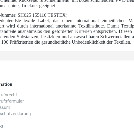
r Chenille; Rückseite: rutschhemmend, mit bodenschonendem PVC-Bel
hmaschine, Trockner geeignet
Nummer: SH025 155116 TESTEX)
utendste textile Label, das einen international einheitlichen Ma
ert wird durch international anerkannte Textilinstitute. Damit Text
andteile ausnahmslos den geforderten Kriterien entsprechen. Diesen 
ierenden Substanzen, Pestiziden und auswaschbaren Schwermetallen a
00 Prüfkriterien die gesundheitliche Unbedenklichkeit der Textilien.
mation
ufs­recht
rufs­formular
essum
schutz­erklärung
kt