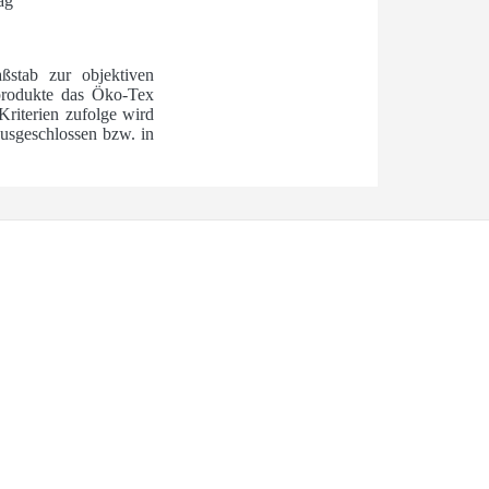
ag
ßstab zur objektiven
ilprodukte das Öko-Tex
Kriterien zufolge wird
usgeschlossen bzw. in