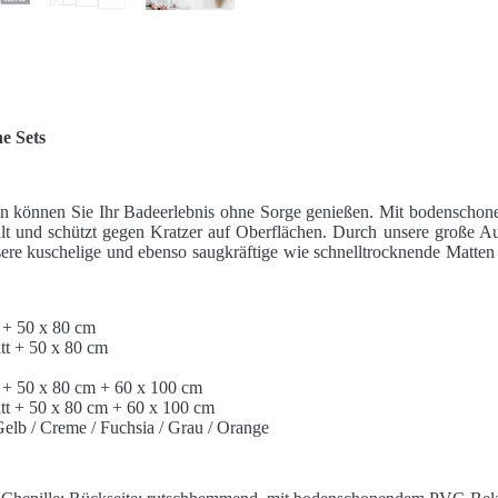
e Sets
n können Sie Ihr Badeerlebnis ohne Sorge genießen. Mit bodensch
alt und schützt gegen Kratzer auf Oberflächen. Durch unsere große A
ere kuschelige und ebenso saugkräftige wie schnelltrocknende Matten
 + 50 x 80 cm
tt + 50 x 80 cm
 + 50 x 80 cm + 60 x 100 cm
tt + 50 x 80 cm + 60 x 100 cm
Gelb / Creme / Fuchsia / Grau / Orange