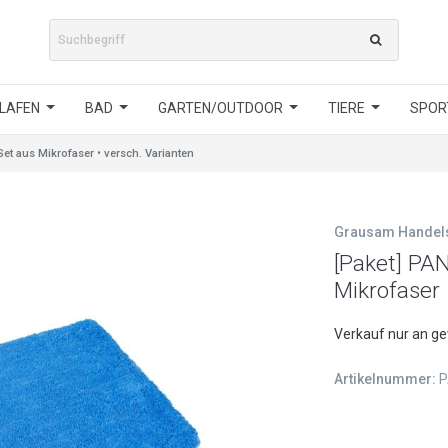
LAFEN
BAD
GARTEN/OUTDOOR
TIERE
SPORT
t aus Mikrofaser • versch. Varianten
Grausam Hande
[Paket] PA
Mikrofaser 
Verkauf nur an g
Artikelnummer:
P