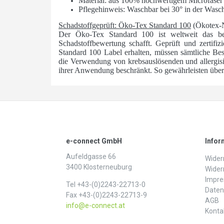
Material: aus 100% hochwertigem Microfase
Pflegehinweis: Waschbar bei 30° in der Wasc
Schadstoffgeprüft: Öko-Tex Standard 100
(Ökotex-
Der Öko-Tex Standard 100 ist weltweit das bede
Schadstoffbewertung schafft. Geprüft und zertifizi
Standard 100 Label erhalten, müssen sämtliche Best
die Verwendung von krebsauslösenden und allergis
ihrer Anwendung beschränkt. So gewährleisten über 1
e-connect GmbH
Infor
Aufeldgasse 66
Widerr
3400 Klosterneuburg
Wider
Impr
Tel +43-(0)2243-22713-0
Daten­
Fax +43-(0)2243-22713-9
AGB
info@e-connect.at
Konta