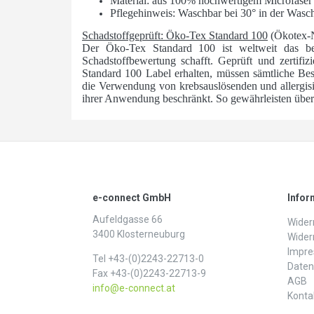
Material: aus 100% hochwertigem Microfase
Pflegehinweis: Waschbar bei 30° in der Wasc
Schadstoffgeprüft: Öko-Tex Standard 100
(Ökotex-
Der Öko-Tex Standard 100 ist weltweit das bede
Schadstoffbewertung schafft. Geprüft und zertifizi
Standard 100 Label erhalten, müssen sämtliche Best
die Verwendung von krebsauslösenden und allergis
ihrer Anwendung beschränkt. So gewährleisten über 1
e-connect GmbH
Infor
Aufeldgasse 66
Widerr
3400 Klosterneuburg
Wider
Impr
Tel +43-(0)2243-22713-0
Daten­
Fax +43-(0)2243-22713-9
AGB
info@e-connect.at
Konta