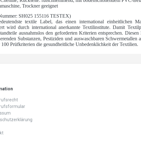
r Chenille; Rückseite: rutschhemmend, mit bodenschonendem PVC-Bel
hmaschine, Trockner geeignet
Nummer: SH025 155116 TESTEX)
utendste textile Label, das einen international einheitlichen Ma
ert wird durch international anerkannte Textilinstitute. Damit Text
andteile ausnahmslos den geforderten Kriterien entsprechen. Diesen 
ierenden Substanzen, Pestiziden und auswaschbaren Schwermetallen a
00 Prüfkriterien die gesundheitliche Unbedenklichkeit der Textilien.
mation
ufs­recht
rufs­formular
essum
schutz­erklärung
kt