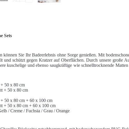
e Sets
n können Sie Ihr Badeerlebnis ohne Sorge genießen. Mit bodensch
alt und schützt gegen Kratzer auf Oberflächen. Durch unsere große A
ere kuschelige und ebenso saugkräftige wie schnelltrocknende Matten
 + 50 x 80 cm
tt + 50 x 80 cm
 + 50 x 80 cm + 60 x 100 cm
tt + 50 x 80 cm + 60 x 100 cm
Gelb / Creme / Fuchsia / Grau / Orange