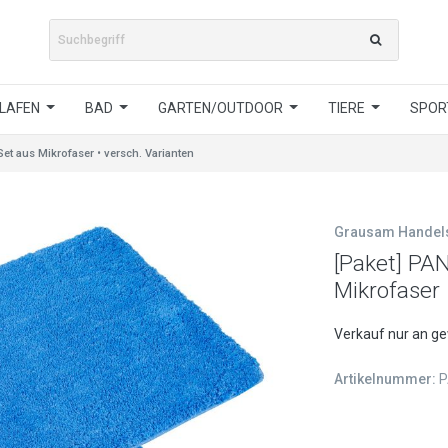
LAFEN
BAD
GARTEN/OUTDOOR
TIERE
SPORT
t aus Mikrofaser • versch. Varianten
Grausam Hande
[Paket] PA
Mikrofaser 
Verkauf nur an g
Artikelnummer:
P