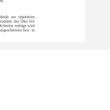
ag
ßstab zur objektiven
ilprodukte das Öko-Tex
Kriterien zufolge wird
usgeschlossen bzw. in