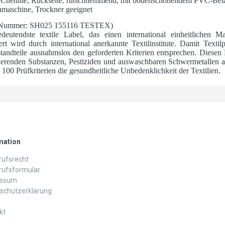
r Chenille; Rückseite: rutschhemmend, mit bodenschonendem PVC-Bel
hmaschine, Trockner geeignet
Nummer: SH025 155116 TESTEX)
utendste textile Label, das einen international einheitlichen Ma
ert wird durch international anerkannte Textilinstitute. Damit Text
andteile ausnahmslos den geforderten Kriterien entsprechen. Diesen 
ierenden Substanzen, Pestiziden und auswaschbaren Schwermetallen a
00 Prüfkriterien die gesundheitliche Unbedenklichkeit der Textilien.
mation
ufs­recht
rufs­formular
essum
schutz­erklärung
kt