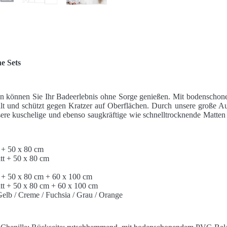
e Sets
n können Sie Ihr Badeerlebnis ohne Sorge genießen. Mit bodensch
alt und schützt gegen Kratzer auf Oberflächen. Durch unsere große A
ere kuschelige und ebenso saugkräftige wie schnelltrocknende Matten
 + 50 x 80 cm
tt + 50 x 80 cm
 + 50 x 80 cm + 60 x 100 cm
tt + 50 x 80 cm + 60 x 100 cm
Gelb / Creme / Fuchsia / Grau / Orange