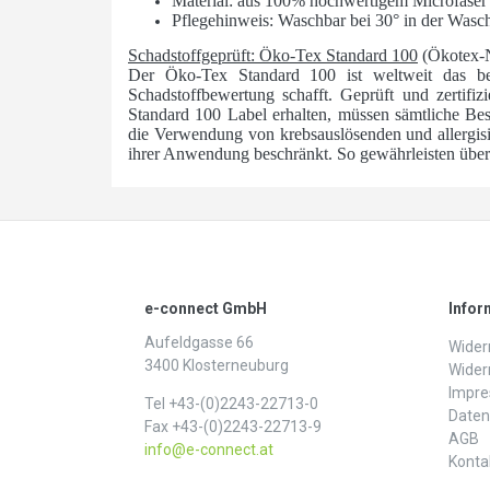
Material: aus 100% hochwertigem Microfase
Pflegehinweis: Waschbar bei 30° in der Wasc
Schadstoffgeprüft: Öko-Tex Standard 100
(Ökotex-
Der Öko-Tex Standard 100 ist weltweit das bede
Schadstoffbewertung schafft. Geprüft und zertifizi
Standard 100 Label erhalten, müssen sämtliche Best
die Verwendung von krebsauslösenden und allergis
ihrer Anwendung beschränkt. So gewährleisten über 1
e-connect GmbH
Infor
Aufeldgasse 66
Widerr
3400 Klosterneuburg
Wider
Impr
Tel +43-(0)2243-22713-0
Daten­
Fax +43-(0)2243-22713-9
AGB
info@e-connect.at
Konta