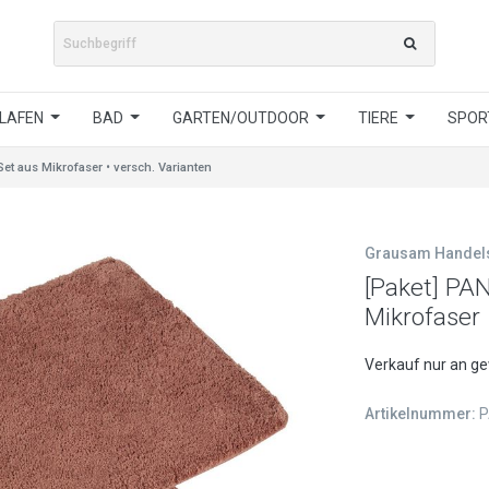
LAFEN
BAD
GARTEN/OUTDOOR
TIERE
SPORT
t aus Mikrofaser • versch. Varianten
Grausam Hande
[Paket] PA
Mikrofaser 
Verkauf nur an g
Artikelnummer:
P