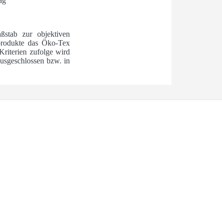
ag
ßstab zur objektiven
ilprodukte das Öko-Tex
Kriterien zufolge wird
usgeschlossen bzw. in