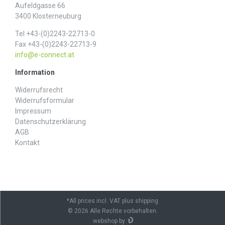
Aufeldgasse 66
3400 Klosterneuburg
Tel +43-(0)2243-22713-0
Fax +43-(0)2243-22713-9
info@e-connect.at
Information
Widerrufs­recht
Widerrufs­formular
Impressum
Daten­schutz­erklärung
AGB
Kontakt
*All prices incl. VAT plus shipping
© 2026 Alle Rechte vorbehalten.
webshop by