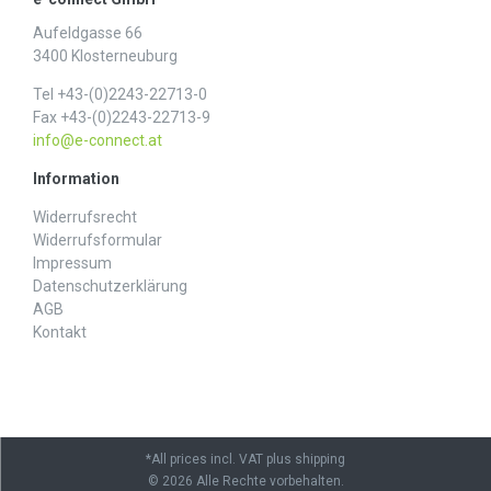
Aufeldgasse 66
3400 Klosterneuburg
Tel +43-(0)2243-22713-0
Fax +43-(0)2243-22713-9
info@e-connect.at
Information
Widerrufs­recht
Widerrufs­formular
Impressum
Daten­schutz­erklärung
AGB
Kontakt
*All prices incl. VAT plus shipping
© 2026 Alle Rechte vorbehalten.