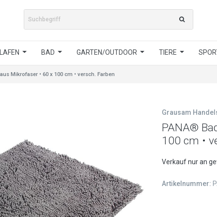
LAFEN
BAD
GARTEN/OUTDOOR
TIERE
SPORT
us Mikrofaser • 60 x 100 cm • versch. Farben
Grausam Hande
PANA® Bade
100 cm • v
Verkauf nur an g
Artikelnummer:
P