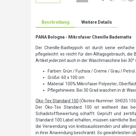
Beschreibung
Weitere Details
PANA Bologna - Mikrofaser Chenille Badematte
Der Chenille-Badteppich ist durch seine einfac
pflegeleicht: es reicht für den Alltagsgebrauch, d
Artikel jederzeit auch in der Waschmaschine bei 30°
Farben: Grün / Fuchsia / Creme / Grau / Petrol 
Größe: 60 x 100 cm
Material: 100% Mikrofaser Polyester; Oberflä
Pflegehinweis: Bei 30 Grad waschen in dr Wa
Öko-Tex Standard 100
(Ökotex-Nummer: SH025 15
Der Öko-Tex Standard 100 ist weltweit das bede
Schadstoffbewertung schafft. Geprüft und zertifizi
Standard 100 Label erhalten, müssen sämtliche Best
die Verwendung von krebsauslösenden und allergi
in ihrer Anwendung beschränkt. So gewährleisten über