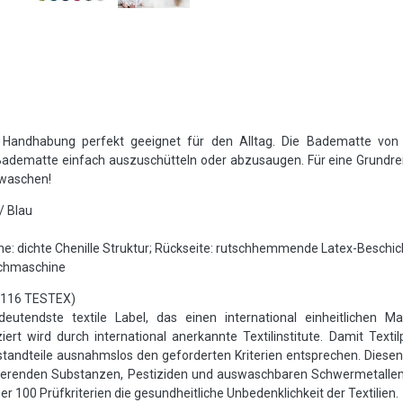
he Handhabung perfekt geeignet für den Alltag. Die Badematte von
ie Badematte einfach auszuschütteln oder abzusaugen. Für eine Grund
 waschen!
/ Blau
che: dichte Chenille Struktur; Rückseite: rutschhemmende Latex-Beschi
schmaschine
5116 TESTEX)
utendste textile Label, das einen international einheitlichen Ma
ert wird durch international anerkannte Textilinstitute. Damit Text
andteile ausnahmslos den geforderten Kriterien entsprechen. Diesen 
sierenden Substanzen, Pestiziden und auswaschbaren Schwermetalle
 100 Prüfkriterien die gesundheitliche Unbedenklichkeit der Textilien.