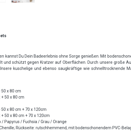
Sets
n kannst Du Dein Badeerlebnis ohne Sorge genießen. Mit bodensch
alt und schützt gegen Kratzer auf Oberflächen. Durch unsere große A
Unsere kuschelige und ebenso saugkräftige wie schnelltrocknende M
+ 50 x 80 cm
 + 50 x 80 cm
+ 50 x 80 cm + 70 x 120cm
 + 50 x 80 cm + 70 x 120cm
lb / Papyrus / Fuchsia / Grau / Orange
 Chenille; Rückseite: rutschhemmend, mit bodenschonendem PVC-Bela