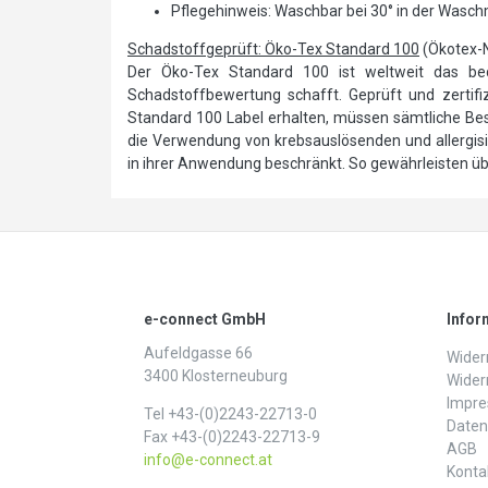
Pflegehinweis: Waschbar bei 30° in der Wasc
Schadstoffgeprüft: Öko-Tex Standard 100
(Ökotex-
Der Öko-Tex Standard 100 ist weltweit das bede
Schadstoffbewertung schafft. Geprüft und zertifizi
Standard 100 Label erhalten, müssen sämtliche Best
die Verwendung von krebsauslösenden und allergi
in ihrer Anwendung beschränkt. So gewährleisten über
e-connect GmbH
Infor
Aufeldgasse 66
Widerr
3400 Klosterneuburg
Wider
Impr
Tel +43-(0)2243-22713-0
Daten­
Fax +43-(0)2243-22713-9
AGB
info@e-connect.at
Konta