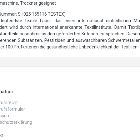
hmaschine, Trockner geeignet
Nummer: SH025 155116 TESTEX)
utendste textile Label, das einen international einheitlichen Ma
ert wird durch international anerkannte Textilinstitute. Damit Text
andteile ausnahmslos den geforderten Kriterien entsprechen. Diesen 
sierenden Substanzen, Pestiziden und auswaschbaren Schwermetalle
 100 Prüfkriterien die gesundheitliche Unbedenklichkeit der Textilien.
mation
ufs­recht
rufs­formular
essum
schutz­erklärung
kt