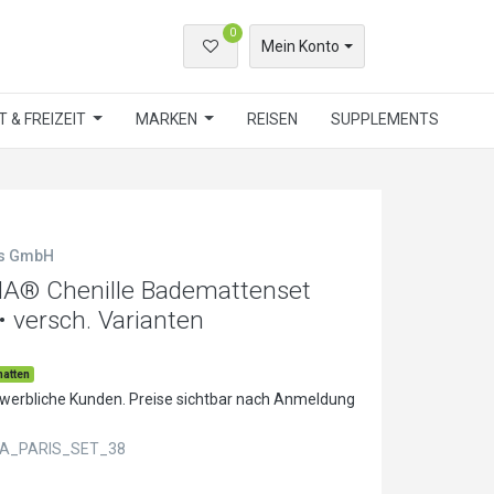
0
Mein Konto
 & FREIZEIT
MARKEN
REISEN
SUPPLEMENTS
ls GmbH
NA® Chenille Bademattenset
• versch. Varianten
atten
ewerbliche Kunden. Preise sichtbar nach Anmeldung
A_PARIS_SET_38