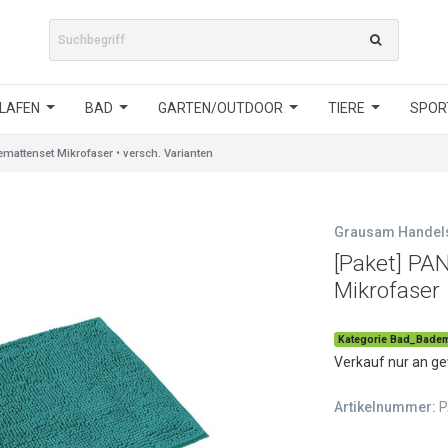
LAFEN
BAD
GARTEN/OUTDOOR
TIERE
SPORT
attenset Mikrofaser • versch. Varianten
Grausam Hande
[Paket] PA
Mikrofaser 
Kategorie Bad_Badem
Verkauf nur an g
Artikelnummer:
P