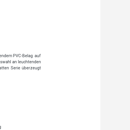
onendem PVC-Belag auf
uswahl an leuchtenden
atten Serie überzeugt
g