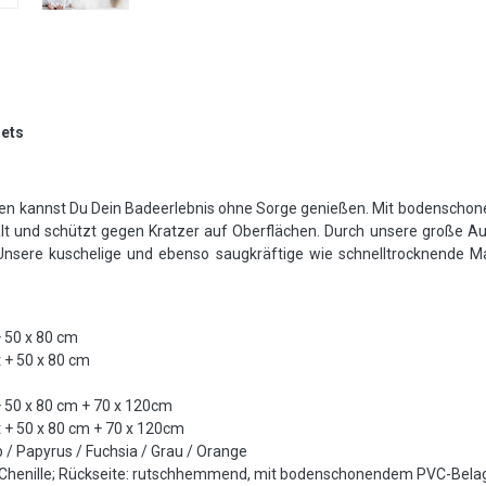
Sets
n kannst Du Dein Badeerlebnis ohne Sorge genießen. Mit bodensch
alt und schützt gegen Kratzer auf Oberflächen. Durch unsere große A
Unsere kuschelige und ebenso saugkräftige wie schnelltrocknende M
+ 50 x 80 cm
 + 50 x 80 cm
+ 50 x 80 cm + 70 x 120cm
 + 50 x 80 cm + 70 x 120cm
lb / Papyrus / Fuchsia / Grau / Orange
 Chenille; Rückseite: rutschhemmend, mit bodenschonendem PVC-Bela