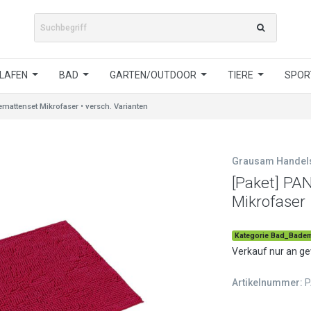
LAFEN
BAD
GARTEN/OUTDOOR
TIERE
SPORT
attenset Mikrofaser • versch. Varianten
Grausam Hande
[Paket] PA
Mikrofaser 
Kategorie Bad_Badem
Verkauf nur an g
Artikelnummer:
P