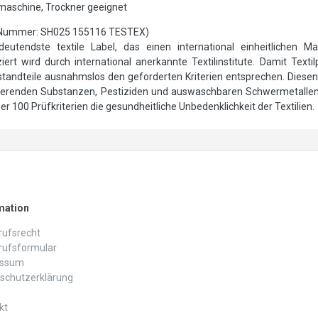
hmaschine, Trockner geeignet
Nummer: SH025 155116 TESTEX)
utendste textile Label, das einen international einheitlichen Ma
ert wird durch international anerkannte Textilinstitute. Damit Text
andteile ausnahmslos den geforderten Kriterien entsprechen. Diesen 
sierenden Substanzen, Pestiziden und auswaschbaren Schwermetalle
 100 Prüfkriterien die gesundheitliche Unbedenklichkeit der Textilien.
mation
ufs­recht
rufs­formular
essum
schutz­erklärung
kt