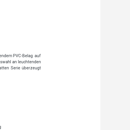
onendem PVC-Belag auf
uswahl an leuchtenden
atten Serie überzeugt
g