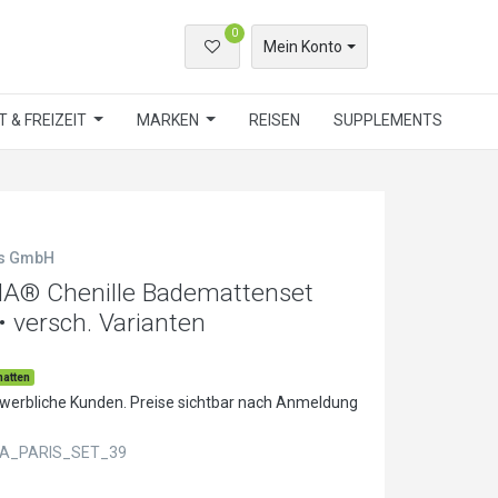
0
Mein Konto
 & FREIZEIT
MARKEN
REISEN
SUPPLEMENTS
ls GmbH
NA® Chenille Bademattenset
• versch. Varianten
atten
ewerbliche Kunden. Preise sichtbar nach Anmeldung
A_PARIS_SET_39