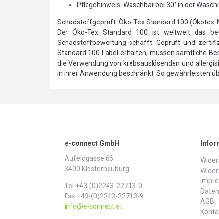
Pflegehinweis: Waschbar bei 30° in der Wasc
Schadstoffgeprüft: Öko-Tex Standard 100
(Ökotex-
Der Öko-Tex Standard 100 ist weltweit das bede
Schadstoffbewertung schafft. Geprüft und zertifizi
Standard 100 Label erhalten, müssen sämtliche Best
die Verwendung von krebsauslösenden und allergi
in ihrer Anwendung beschränkt. So gewährleisten über
e-connect GmbH
Infor
Aufeldgasse 66
Widerr
3400 Klosterneuburg
Wider
Impr
Tel +43-(0)2243-22713-0
Daten­
Fax +43-(0)2243-22713-9
AGB
info@e-connect.at
Konta